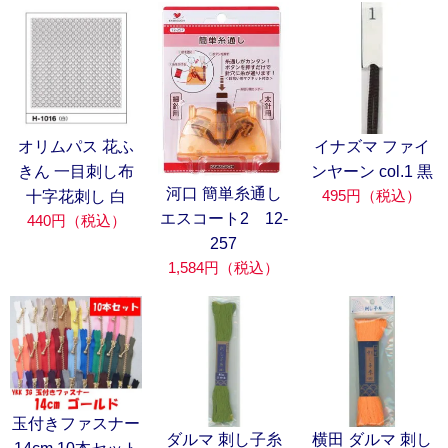
オリムパス 花ふ
イナズマ ファイ
きん 一目刺し布
ンヤーン col.1 黒
河口 簡単糸通し
495円（税込）
十字花刺し 白
エスコート2 12-
440円（税込）
257
1,584円（税込）
玉付きファスナー
ダルマ 刺し子糸
横田 ダルマ 刺し