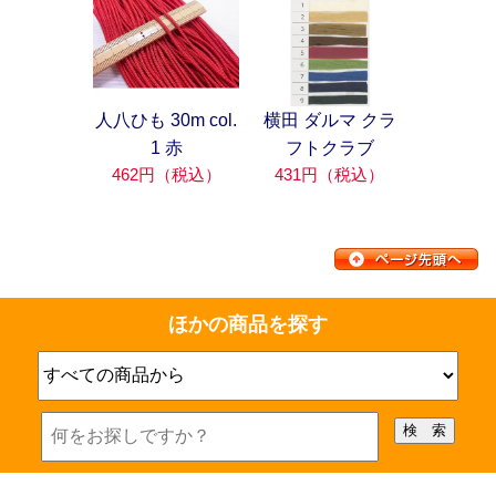
人八ひも 30m col.
横田 ダルマ クラ
1 赤
フトクラブ
462円（税込）
431円（税込）
ほかの商品を探す