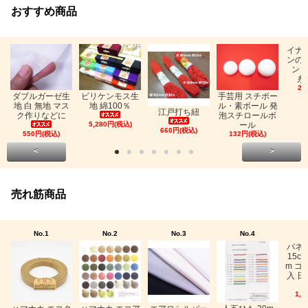
おすすめ商品
イナ
ンの
ン「
糸
26
ビリケンモス生
ダブルガーゼ生
手芸用 スチボー
地 綿100％
地 白 無地 マス
ル・素ボール 発
江戸打ち紐
ク作りなどに
泡スチロールボ
5,280円(税込)
ール
660円(税込)
550円(税込)
132円(税込)
<
>
売れ筋商品
No.1
No.2
No.3
No.4
バネ
15c
m ゴ
入 日
1,0