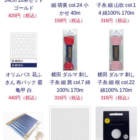
14cm 10本セット
細 萌黄 col.24 小
子糸 細 山吹 col.1
ゴールド
かせ 40m
4 綿100% 170m
820円（税込）
158円（税込）
316円（税込）
オリムパス 花ふ
横田 ダルマ 刺し
横田 ダルマ 刺し
きん 布パック 霰
子糸 細 茜 col.7 綿
子糸 細 桜 col.22
亀甲 白
100% 170m
綿100% 170m
440円（税込）
316円（税込）
316円（税込）