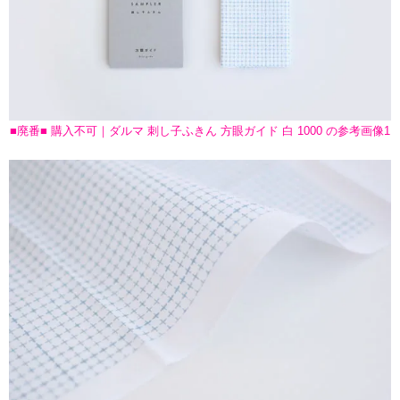
■廃番■ 購入不可｜ダルマ 刺し子ふきん 方眼ガイド 白 1000 の参考画像1