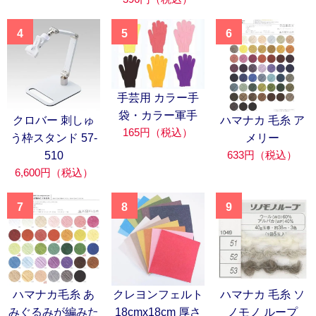
4
5
6
手芸用 カラー手
袋・カラー軍手
クロバー 刺しゅ
ハマナカ 毛糸 ア
165円（税込）
う枠スタンド 57-
メリー
633円（税込）
510
6,600円（税込）
7
8
9
ハマナカ毛糸 あ
クレヨンフェルト
ハマナカ 毛糸 ソ
みぐるみが編みた
18cmx18cm 厚さ
ノモノ ループ