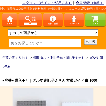
ログイン（ポイントが貯まる）
|
会員登録（無料）
1000円以上で送料無料（一部を除く）、ネコポス1通250円（厚さなど条件あり）
手芸の店 もりお！
>
横田 ダルマ 刺し子糸・刺し子キット
>
ダルマ 刺
し子布
■廃番■ 購入不可｜ダルマ 刺し子ふきん 方眼ガイド 白 1000