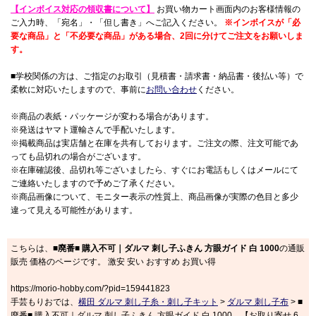
【インボイス対応の領収書について】
お買い物カート画面内のお客様情報の
ご入力時、「宛名」・「但し書き」へご記入ください。
※インボイスが「必
要な商品」と「不必要な商品」がある場合、2回に分けてご注文をお願いしま
す。
■学校関係の方は、ご指定のお取引（見積書・請求書・納品書・後払い等）で
柔軟に対応いたしますので、事前に
お問い合わせ
ください。
※商品の表紙・パッケージが変わる場合があります。
※発送はヤマト運輸さんで手配いたします。
※掲載商品は実店舗と在庫を共有しております。ご注文の際、注文可能であ
っても品切れの場合がございます。
※在庫確認後、品切れ等ございましたら、すぐにお電話もしくはメールにて
ご連絡いたしますので予めご了承ください。
※商品画像について、モニター表示の性質上、商品画像が実際の色目と多少
違って見える可能性があります。
こちらは、
■廃番■ 購入不可｜ダルマ 刺し子ふきん 方眼ガイド 白 1000
の通販
販売 価格のページです。 激安 安い おすすめ お買い得
https://morio-hobby.com/?pid=159441823
手芸もりおでは、
横田 ダルマ 刺し子糸・刺し子キット
>
ダルマ 刺し子布
> ■
廃番■ 購入不可｜ダルマ 刺し子ふきん 方眼ガイド 白 1000 【お取り寄せ 6