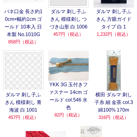
バネ口金 長さ約1
ダルマ 刺し子ふ
ダルマ 刺し子ふ
0cm×幅約1cm ゴ
きん 模様刺し つ
きん 方眼ガイド
ールド 10本入 日
づき山形 白 1006
タイプ 白 1
457円（税込）
1,232円（税込）
本製 No.1010G
858円（税込）
YKK 3G 玉付きフ
ァスナー 14cm ゴ
ダルマ 刺し子ふ
横田 ダルマ 刺し
ールド col.546 水
きん 模様刺し 青
子糸 細 金茶 col.3
色
海波 白 1001
綿100% 170m
82円（税込）
457円（税込）
316円（税込）