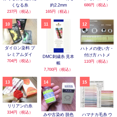
686円（税込）
くなる糸
約2.2mm
237円（税込）
165円（税込）
10
11
12
ダイロン染料 プ
ハトメの使い方・
レミアムダイ
付け方 ハトメ
DMC刺繍糸 見本
704円（税込）
110円（税込）
帳
7,700円（税込）
13
14
15
リリアンの糸
334円（税込）
みや古染め 脱色
ハマナカ毛糸 ウ