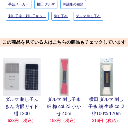
手芸メーカー
横田 ダルマ
刺繍糸の種類
刺し子糸・刺し子キット
刺し子布
ダルマ 刺し子布
この商品を見ている人はこちらの商品もチェックしています
ダルマ 刺し子ふ
ダルマ 刺し子糸
横田 ダルマ 刺し
きん 方眼ガイド
細 梅 col.23 小か
子糸 細 生成 col.2
紺 1200
せ 40m
綿100% 170m
633円（税込）
158円（税込）
316円（税込）