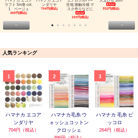
ハマナカ エコク
ハマナカ エコア
エアロシルバー
人五ひも 30m
ラフト 5m巻 col.
ンダリヤ
生地 接触冷感 マ
1 ベージュ
704円(税込)
スク作りなどに
352円(税込)
369円(税込)
220円(税込)
<
>
人気ランキング
1
2
3
ハマナカ エコア
ハマナカ毛糸 ウ
ハマナカ 毛糸 ピ
ンダリヤ
ォッシュコットン
ッコロ
704円（税込）
264円（税込）
クロッシェ
396円（税込）