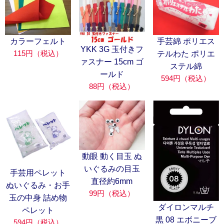
カラーフェルト
手芸綿 ポリエス
YKK 3G 玉付きフ
115円（税込）
テルわた ポリエ
ァスナー 15cm ゴ
ステル綿
ールド
594円（税込）
88円（税込）
動眼 動く目玉 ぬ
いぐるみの目玉
手芸用ペレット
直径約6mm
ぬいぐるみ・お手
99円（税込）
玉の中身 詰め物
ダイロンマルチ
ペレット
黒 08 エボニーブ
594円（税込）