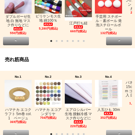
ンの
ン「
糸
26
ビリケンモス生
ダブルガーゼ生
手芸用 スチボー
地 綿100％
地 白 無地 マス
ル・素ボール 発
江戸打ち紐
ク作りなどに
泡スチロールボ
5,280円(税込)
ール
660円(税込)
550円(税込)
132円(税込)
<
>
売れ筋商品
No.1
No.2
No.3
No.4
バネ
15c
m ゴ
入 日
1,0
ハマナカ エコク
ハマナカ エコア
エアロシルバー
人五ひも 30m
ラフト 5m巻 col.
ンダリヤ
生地 接触冷感 マ
1 ベージュ
704円(税込)
スク作りなどに
352円(税込)
369円(税込)
220円(税込)
<
>