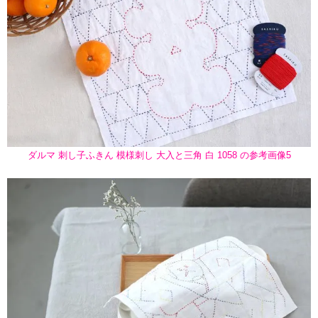
ダルマ 刺し子ふきん 模様刺し 大入と三角 白 1058 の参考画像5