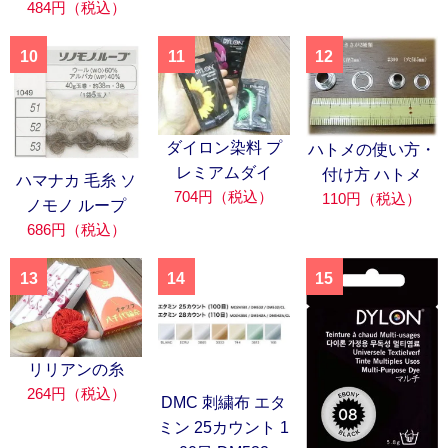
484円（税込）
10
11
12
ダイロン染料 プ
ハトメの使い方・
レミアムダイ
付け方 ハトメ
ハマナカ 毛糸 ソ
704円（税込）
110円（税込）
ノモノ ループ
686円（税込）
13
14
15
リリアンの糸
264円（税込）
DMC 刺繍布 エタ
ミン 25カウント 1