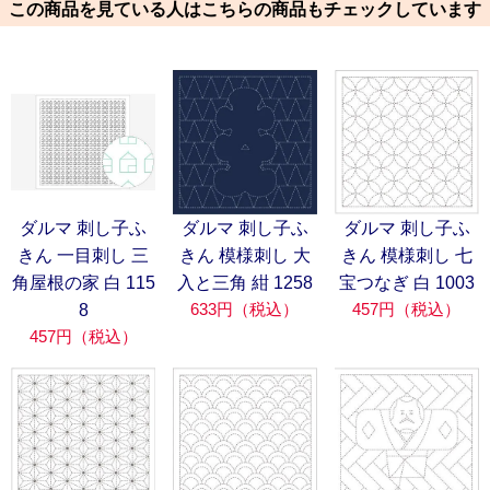
この商品を見ている人はこちらの商品もチェックしています
ダルマ 刺し子ふ
ダルマ 刺し子ふ
ダルマ 刺し子ふ
きん 一目刺し 三
きん 模様刺し 大
きん 模様刺し 七
角屋根の家 白 115
入と三角 紺 1258
宝つなぎ 白 1003
633円（税込）
457円（税込）
8
457円（税込）