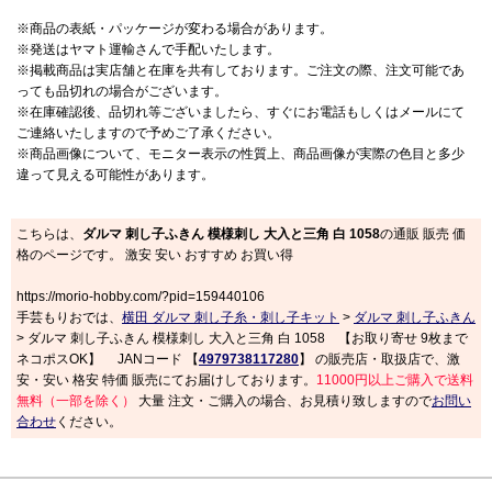
※商品の表紙・パッケージが変わる場合があります。
※発送はヤマト運輸さんで手配いたします。
※掲載商品は実店舗と在庫を共有しております。ご注文の際、注文可能であ
っても品切れの場合がございます。
※在庫確認後、品切れ等ございましたら、すぐにお電話もしくはメールにて
ご連絡いたしますので予めご了承ください。
※商品画像について、モニター表示の性質上、商品画像が実際の色目と多少
違って見える可能性があります。
こちらは、
ダルマ 刺し子ふきん 模様刺し 大入と三角 白 1058
の通販 販売 価
格のページです。 激安 安い おすすめ お買い得
https://morio-hobby.com/?pid=159440106
手芸もりおでは、
横田 ダルマ 刺し子糸・刺し子キット
>
ダルマ 刺し子ふきん
> ダルマ 刺し子ふきん 模様刺し 大入と三角 白 1058 【お取り寄せ 9枚まで
ネコポスOK】 JANコード 【
4979738117280
】 の販売店・取扱店で、激
安・安い 格安 特価 販売にてお届けしております。
11000円以上ご購入で送料
無料（一部を除く）
大量 注文・ご購入の場合、お見積り致しますので
お問い
合わせ
ください。