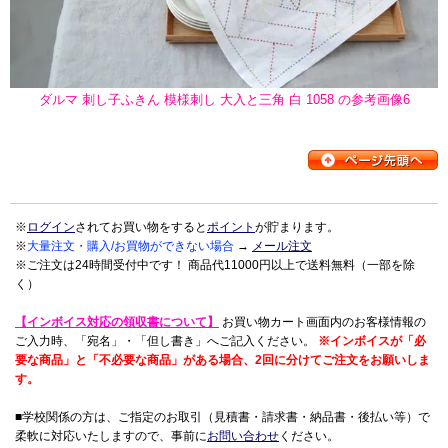
ダルマ 刺し子ふきん 模様刺し 大入と三角 白 1058 の参考画像6
※
ログイン
されてお買い物をすると
ポイント
が貯まります。
※
大量注文・購入/お買物ができない場合
→
メール注文
※ご注文は24時間受付中です！ 商品代11000円以上で送料無料（一部を除
く）
【インボイス対応の領収書について】
お買い物カート画面内のお客様情報の
ご入力時、「宛名」・「但し書き」へご記入ください。
※インボイスが「必
要な商品」と「不必要な商品」がある場合、2回に分けてご注文をお願いしま
す。
■学校関係の方は、ご指定のお取引（見積書・請求書・納品書・後払い等）で
柔軟に対応いたしますので、事前に
お問い合わせ
ください。