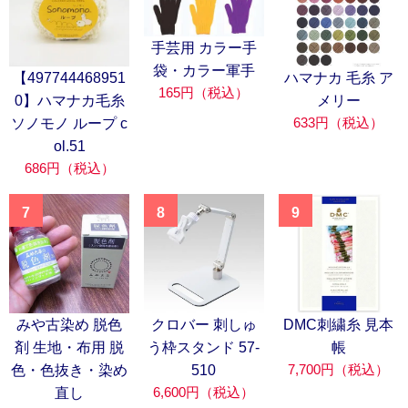
手芸用 カラー手
袋・カラー軍手
【497744468951
ハマナカ 毛糸 ア
165円（税込）
0】ハマナカ毛糸
メリー
633円（税込）
ソノモノ ループ c
ol.51
686円（税込）
7
8
9
みや古染め 脱色
クロバー 刺しゅ
DMC刺繍糸 見本
剤 生地・布用 脱
う枠スタンド 57-
帳
7,700円（税込）
色・色抜き・染め
510
6,600円（税込）
直し