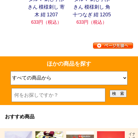
きん 模様刺し 寄
きん 模様刺し 角
木 紺 1207
十つなぎ 紺 1205
633円（税込）
633円（税込）
ほかの商品を探す
おすすめ商品
イナ