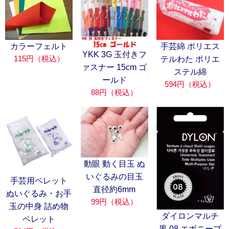
カラーフェルト
手芸綿 ポリエス
YKK 3G 玉付きフ
115円（税込）
テルわた ポリエ
ァスナー 15cm ゴ
ステル綿
ールド
594円（税込）
88円（税込）
動眼 動く目玉 ぬ
いぐるみの目玉
手芸用ペレット
直径約6mm
ぬいぐるみ・お手
99円（税込）
玉の中身 詰め物
ダイロンマルチ
ペレット
黒 08 エボニーブ