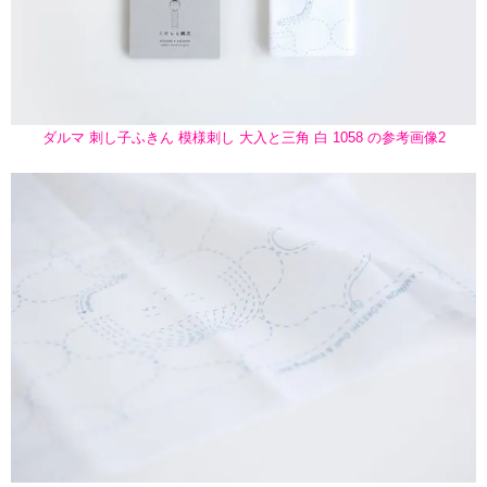
ダルマ 刺し子ふきん 模様刺し 大入と三角 白 1058 の参考画像2