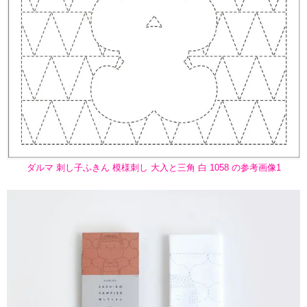
ダルマ 刺し子ふきん 模様刺し 大入と三角 白 1058 の参考画像1