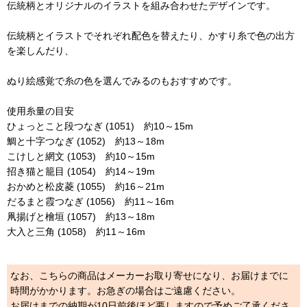
伝統柄とオリジナルのイラストを組み合わせたデザインです。
伝統柄とイラストでそれぞれ配色を替えたり、かすり糸で色の出方
を楽しんだり、
ぬり絵感覚で糸の色を選んでみるのもおすすめです。
使用糸量の目安
ひょっとこと段つなぎ (1051) 約10～15m
鯛と十字つなぎ (1052) 約13～18m
こけしと網文 (1053) 約10～15m
招き猫と籠目 (1054) 約14～19m
おかめと松皮菱 (1055) 約16～21m
だるまと霞つなぎ (1056) 約11～16m
凧揚げと檜垣 (1057) 約13～18m
大入と三角 (1058) 約11～16m
なお、こちらの商品はメーカーお取り寄せになり、お届けまでに
時間がかかります。お急ぎの場合はご遠慮ください。
お届けまでの納期が10日前後ほど要しますので予めご了承くださ