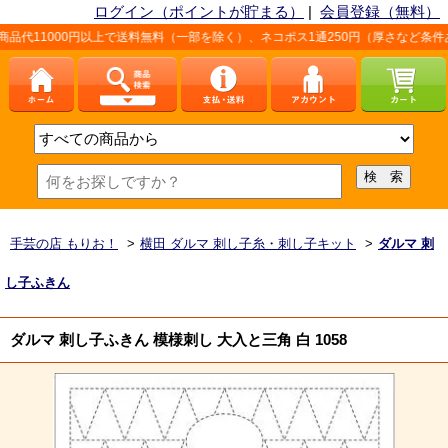
ログイン（ポイントが貯まる）
|
会員登録（無料）
円以上で送料無料（一部を除く）、ネコポス1通250円（厚さなど条件あり）。詳しく
手芸の店 もりお！
>
横田 ダルマ 刺し子糸・刺し子キット
>
ダルマ 刺
し子ふきん
ダルマ 刺し子ふきん 模様刺し 大入と三角 白 1058