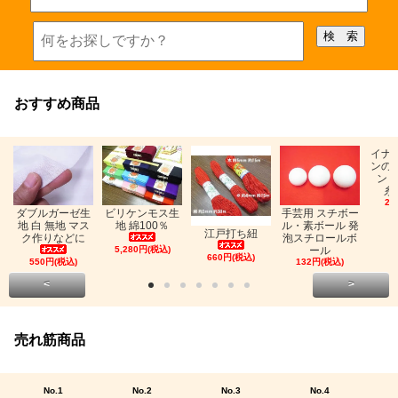
おすすめ商品
イナ
ンの
ン「
糸
26
ビリケンモス生
ダブルガーゼ生
手芸用 スチボー
地 綿100％
地 白 無地 マス
ル・素ボール 発
江戸打ち紐
ク作りなどに
泡スチロールボ
5,280円(税込)
ール
660円(税込)
550円(税込)
132円(税込)
<
>
売れ筋商品
No.1
No.2
No.3
No.4