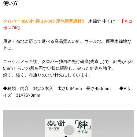
使い方
クロバー ぬい針 絆 18-005 厚地用普通針5
木綿針 中くけ
【ネコ
ポスOK】
用途・布地に応じて選べる高品質ぬい針。ウール地、厚手木綿地な
どに。
ニッケルメッキ後、クロバー独自の先付研磨(先直し)で、針先から0.
5mmくらいの所を円すい状に研削し、尖った針先を強化。
鋭く、強く、布通りのよい針先にしています。
◆種類・内容 1包12本入 太さ0.84mm 長さ45.5mm ◆P.サ
イズ 31×75×3mm