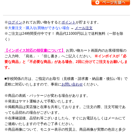
※
ログイン
されてお買い物をすると
ポイント
が貯まります。
※
大量注文・購入/お買物ができない場合
→
メール注文
※ご注文は24時間受付中です！ 商品代11000円以上で送料無料（一部を除
く）
【インボイス対応の領収書について】
お買い物カート画面内のお客様情報の
ご入力時、「宛名」・「但し書き」へご記入ください。
※インボイスが「必
要な商品」と「不必要な商品」がある場合、2回に分けてご注文をお願いしま
す。
■学校関係の方は、ご指定のお取引（見積書・請求書・納品書・後払い等）で
柔軟に対応いたしますので、事前に
お問い合わせ
ください。
※商品の表紙・パッケージが変わる場合があります。
※発送はヤマト運輸さんで手配いたします。
※掲載商品は実店舗と在庫を共有しております。ご注文の際、注文可能であ
っても品切れの場合がございます。
※在庫確認後、品切れ等ございましたら、すぐにお電話もしくはメールにて
ご連絡いたしますので予めご了承ください。
※商品画像について、モニター表示の性質上、商品画像が実際の色目と多少