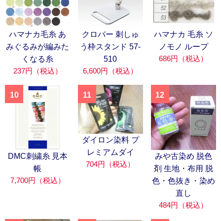
ハマナカ毛糸 あ
クロバー 刺しゅ
ハマナカ 毛糸 ソ
みぐるみが編みた
う枠スタンド 57-
ノモノ ループ
686円（税込）
くなる糸
510
237円（税込）
6,600円（税込）
10
11
12
ダイロン染料 プ
レミアムダイ
DMC刺繍糸 見本
みや古染め 脱色
704円（税込）
帳
剤 生地・布用 脱
7,700円（税込）
色・色抜き・染め
直し
484円（税込）