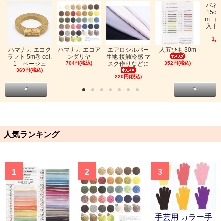
バネ
15c
m ゴ
入 日
1,0
ハマナカ エコク
ハマナカ エコア
エアロシルバー
人五ひも 30m
ラフト 5m巻 col.
ンダリヤ
生地 接触冷感 マ
1 ベージュ
704円(税込)
スク作りなどに
352円(税込)
369円(税込)
220円(税込)
<
>
人気ランキング
1
2
3
手芸用 カラー手