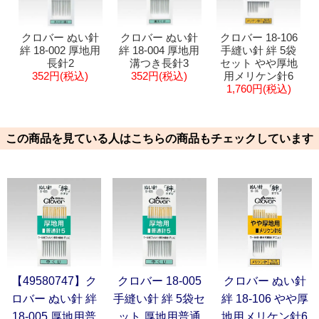
クロバー ぬい針
クロバー ぬい針
クロバー 18-106
絆 18-002 厚地用
絆 18-004 厚地用
手縫い針 絆 5袋
長針2
溝つき長針3
セット やや厚地
352円(税込)
352円(税込)
用メリケン針6
1,760円(税込)
この商品を見ている人はこちらの商品もチェックしています
【49580747】ク
クロバー 18-005
クロバー ぬい針
ロバー ぬい針 絆
手縫い針 絆 5袋セ
絆 18-106 やや厚
18-005 厚地用普
ット 厚地用普通
地用メリケン針6