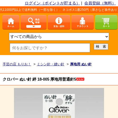
ログイン（ポイントが貯まる）
|
会員登録（無料）
円以上で送料無料（一部を除く）、ネコポス1通250円（厚さなど条件あり）。詳しく
手芸の店 もりお！
>
ミシン針・縫い針
>
厚地用 ぬい針
クロバー ぬい針 絆 18-005 厚地用普通針5