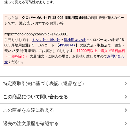
違って見える可能性があります。
こちらは、
クロバー ぬい針 絆 18-005 厚地用普通針5
の通販 販売 価格のペー
ジです。 激安 安い おすすめ お買い得
https://morio-hobby.com/?pid=14250801
手芸もりおでは、
ミシン針・縫い針
>
厚地用 ぬい針
> クロバー ぬい針 絆 18-
005 厚地用普通針5 JANコード 【
49580747
】 の販売店・取扱店で、激安・
安い 格安 特価 販売にてお届けしております。
11000円以上ご購入で送料無料
（一部を除く）
大量 注文・ご購入の場合、お見積り致しますので
お問い合わ
せ
ください。
特定商取引法に基づく表記（返品など）
この商品について問い合わせる
この商品を友達に教える
過去の注文履歴を確認する