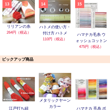
13
14
15
リリアンの糸
ハトメの使い方・
264円（税込）
付け方 ハトメ
ハマナカ毛糸 ウ
110円（税込）
ォッシュコットン
475円（税込）
ピックアップ商品
メタリックヤーン
カラー
江戸打ち紐
ハマナカ 毛糸 ボ