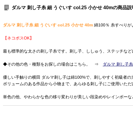
ダルマ 刺し子糸 細 うぐいす col.25 小かせ 40mの商
ダルマ 刺し子糸 細 うぐいす col.25 小かせ 40m
綿100％ 糸すべり
【ネコポスOK】
最も標準的な太さの刺し子糸です。刺し子、ししゅう、ステッチなど
◆その他の色・種類をお探しの場合はこちら。 ⇒
ダルマ 刺し子糸
優しい手触りの横田 ダルマ刺し子は綿100%で、刺しやすく初級者
ボリュームのある作品から小物まで、あらゆる刺し子にご使用いただ
単色の他、やわらかな色の移り変わりが美しい段染めやレインボーな