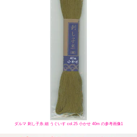
ダルマ 刺し子糸 細 うぐいす col.25 小かせ 40m の参考画像1