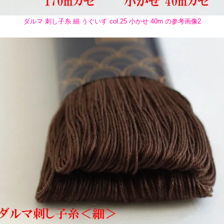
ダルマ 刺し子糸 細 うぐいす col.25 小かせ 40m の参考画像2