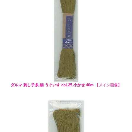
ダルマ 刺し子糸 細 うぐいす col.25 小かせ 40m
【メイン画像】