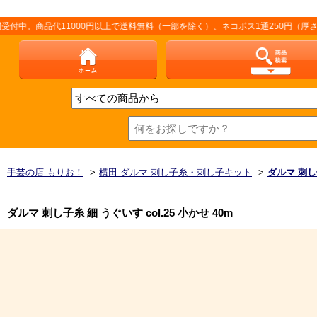
品代11000円以上で送料無料（一部を除く）、ネコポス1通250円（厚さなど条
手芸の店 もりお！
>
横田 ダルマ 刺し子糸・刺し子キット
>
ダルマ 刺し
ダルマ 刺し子糸 細 うぐいす col.25 小かせ 40m