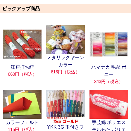
ピックアップ商品
メタリックヤーン
カラー
江戸打ち紐
ハマナカ 毛糸 ボ
616円（税込）
660円（税込）
ニー
343円（税込）
カラーフェルト
手芸綿 ポリエス
YKK 3G 玉付きフ
115円（税込）
テルわた ポリエ