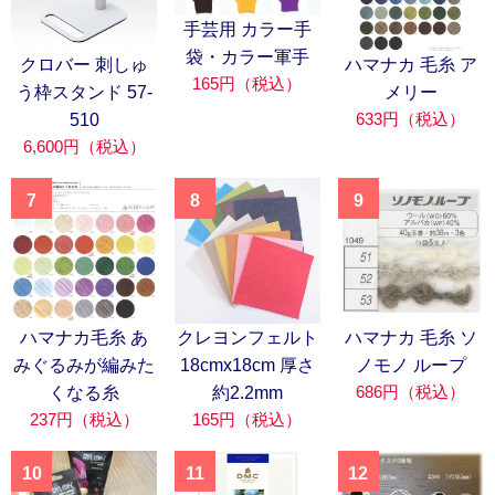
手芸用 カラー手
袋・カラー軍手
クロバー 刺しゅ
ハマナカ 毛糸 ア
165円（税込）
う枠スタンド 57-
メリー
633円（税込）
510
6,600円（税込）
7
8
9
ハマナカ毛糸 あ
クレヨンフェルト
ハマナカ 毛糸 ソ
みぐるみが編みた
18cmx18cm 厚さ
ノモノ ループ
686円（税込）
くなる糸
約2.2mm
237円（税込）
165円（税込）
10
11
12