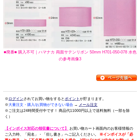
■廃番■ 購入不可｜ハマナカ 両面サテンリボン 50mm H701-050-078 水色
の参考画像3
※
ログイン
されてお買い物をすると
ポイント
が貯まります。
※
大量注文・購入/お買物ができない場合
→
メール注文
※ご注文は24時間受付中です！ 商品代11000円以上で送料無料（一部を除
く）
【インボイス対応の領収書について】
お買い物カート画面内のお客様情報の
ご入力時、「宛名」・「但し書き」へご記入ください。
※インボイスが「必