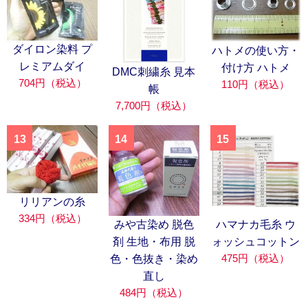
ダイロン染料 プ
ハトメの使い方・
レミアムダイ
付け方 ハトメ
DMC刺繍糸 見本
704円（税込）
110円（税込）
帳
7,700円（税込）
13
14
15
リリアンの糸
334円（税込）
みや古染め 脱色
ハマナカ毛糸 ウ
剤 生地・布用 脱
ォッシュコットン
475円（税込）
色・色抜き・染め
直し
484円（税込）