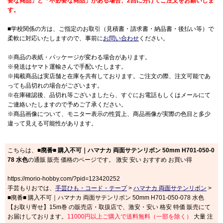
要な商品」と「不必要な商品」がある場合、2回に分けてご注文をお願いしま
す。
■学校関係の方は、ご指定のお取引（見積書・請求書・納品書・後払い等）で
柔軟に対応いたしますので、事前に
お問い合わせ
ください。
※商品の表紙・パッケージが変わる場合があります。
※発送はヤマト運輸さんで手配いたします。
※掲載商品は実店舗と在庫を共有しております。ご注文の際、注文可能であ
っても品切れの場合がございます。
※在庫確認後、品切れ等ございましたら、すぐにお電話もしくはメールにて
ご連絡いたしますので予めご了承ください。
※商品画像について、モニター表示の性質上、商品画像が実際の色目と多少
違って見える可能性があります。
こちらは、
■廃番■ 購入不可｜ハマナカ 両面サテンリボン 50mm H701-050-0
78 水色
の通販 販売 価格のページです。 激安 安い おすすめ お買い得
https://morio-hobby.com/?pid=123420252
手芸もりおでは、
手芸ひも・コード・テープ
>
ハマナカ 両面サテンリボン
>
■廃番■ 購入不可｜ハマナカ 両面サテンリボン 50mm H701-050-078 水色
【お取り寄せ】15m巻 の販売店・取扱店で、激安・安い 格安 特価 販売にて
お届けしております。
11000円以上ご購入で送料無料（一部を除く）
大量 注