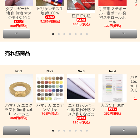
糸
26
ビリケンモス生
ダブルガーゼ生
手芸用 スチボー
地 綿100％
地 白 無地 マス
ル・素ボール 発
江戸打ち紐
ク作りなどに
泡スチロールボ
5,280円(税込)
ール
660円(税込)
550円(税込)
132円(税込)
<
>
売れ筋商品
No.1
No.2
No.3
No.4
バネ
15c
m ゴ
入 日
1,0
ハマナカ エコク
ハマナカ エコア
エアロシルバー
人五ひも 30m
ラフト 5m巻 col.
ンダリヤ
生地 接触冷感 マ
1 ベージュ
704円(税込)
スク作りなどに
352円(税込)
369円(税込)
220円(税込)
<
>