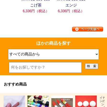
こげ茶
エンジ
6,336円（税込）
6,336円（税込）
ほかの商品を探す
おすすめ商品
イナ
ンの
ン「