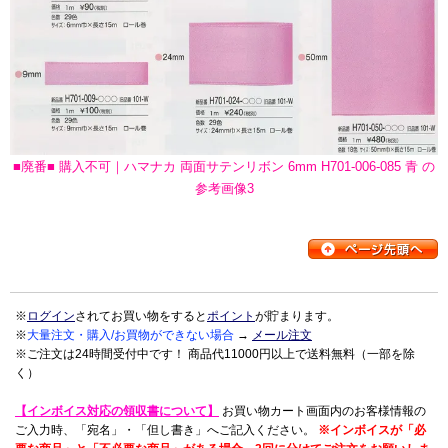
■廃番■ 購入不可｜ハマナカ 両面サテンリボン 6mm H701-006-085 青 の
参考画像3
※
ログイン
されてお買い物をすると
ポイント
が貯まります。
※
大量注文・購入/お買物ができない場合
→
メール注文
※ご注文は24時間受付中です！ 商品代11000円以上で送料無料（一部を除
く）
【インボイス対応の領収書について】
お買い物カート画面内のお客様情報の
ご入力時、「宛名」・「但し書き」へご記入ください。
※インボイスが「必