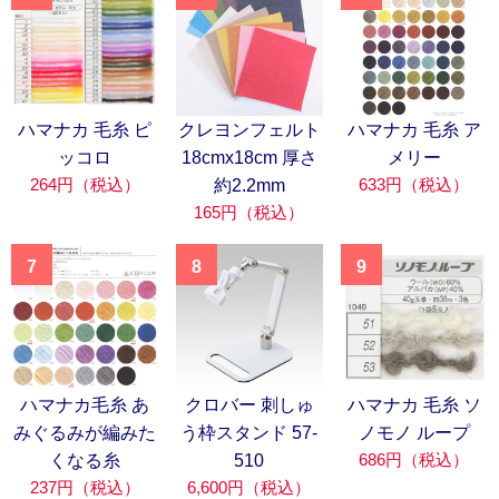
ハマナカ 毛糸 ピ
クレヨンフェルト
ハマナカ 毛糸 ア
ッコロ
18cmx18cm 厚さ
メリー
264円（税込）
633円（税込）
約2.2mm
165円（税込）
7
8
9
ハマナカ毛糸 あ
クロバー 刺しゅ
ハマナカ 毛糸 ソ
みぐるみが編みた
う枠スタンド 57-
ノモノ ループ
686円（税込）
くなる糸
510
237円（税込）
6,600円（税込）