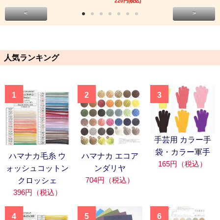
220円(税込)
<
>
人気ランキング
1
2
3
手芸用 カラー手
袋・カラー軍手
ハマナカ毛糸 ウ
ハマナカ エコア
165円（税込）
ォッシュコットン
ンダリヤ
704円（税込）
クロッシェ
396円（税込）
4
5
6