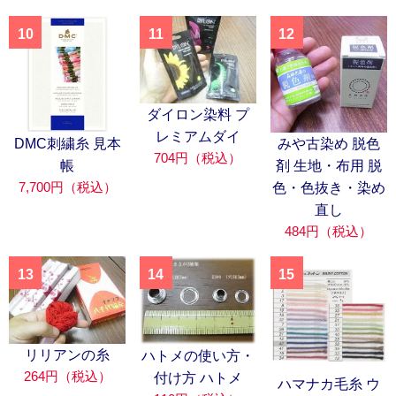
10
11
12
ダイロン染料 プ
レミアムダイ
DMC刺繍糸 見本
みや古染め 脱色
704円（税込）
帳
剤 生地・布用 脱
7,700円（税込）
色・色抜き・染め
直し
484円（税込）
13
14
15
リリアンの糸
ハトメの使い方・
264円（税込）
付け方 ハトメ
ハマナカ毛糸 ウ