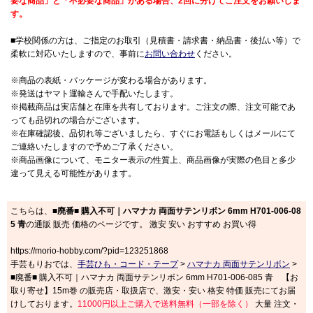
要な商品」と「不必要な商品」がある場合、2回に分けてご注文をお願いしま
す。
■学校関係の方は、ご指定のお取引（見積書・請求書・納品書・後払い等）で
柔軟に対応いたしますので、事前に
お問い合わせ
ください。
※商品の表紙・パッケージが変わる場合があります。
※発送はヤマト運輸さんで手配いたします。
※掲載商品は実店舗と在庫を共有しております。ご注文の際、注文可能であ
っても品切れの場合がございます。
※在庫確認後、品切れ等ございましたら、すぐにお電話もしくはメールにて
ご連絡いたしますので予めご了承ください。
※商品画像について、モニター表示の性質上、商品画像が実際の色目と多少
違って見える可能性があります。
こちらは、
■廃番■ 購入不可｜ハマナカ 両面サテンリボン 6mm H701-006-08
5 青
の通販 販売 価格のページです。 激安 安い おすすめ お買い得
https://morio-hobby.com/?pid=123251868
手芸もりおでは、
手芸ひも・コード・テープ
>
ハマナカ 両面サテンリボン
>
■廃番■ 購入不可｜ハマナカ 両面サテンリボン 6mm H701-006-085 青 【お
取り寄せ】15m巻 の販売店・取扱店で、激安・安い 格安 特価 販売にてお届
けしております。
11000円以上ご購入で送料無料（一部を除く）
大量 注文・