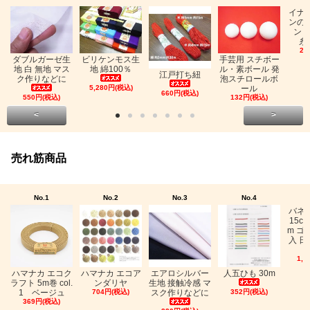
イナ
ンの
ン「
糸
26
ビリケンモス生
ダブルガーゼ生
手芸用 スチボー
地 綿100％
地 白 無地 マス
ル・素ボール 発
江戸打ち紐
ク作りなどに
泡スチロールボ
5,280円(税込)
ール
660円(税込)
550円(税込)
132円(税込)
<
>
売れ筋商品
No.1
No.2
No.3
No.4
バネ
15c
m ゴ
入 日
1,0
ハマナカ エコク
ハマナカ エコア
エアロシルバー
人五ひも 30m
ラフト 5m巻 col.
ンダリヤ
生地 接触冷感 マ
1 ベージュ
704円(税込)
スク作りなどに
352円(税込)
369円(税込)