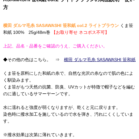
方
横田 ダルマ毛糸 SASAWASHI 笹和紙 col.2 ライトブラウン
くま笹
和紙 100% 25g/48m巻
【お取り寄せ ネコポス不可】
上記、品名・品番をご確認のうえ、ご購入ください。
◆その他の色はこちら。 ⇒
横田 ダルマ毛糸 SASAWASHI 笹和紙
くま笹を原料にした和紙の糸で、自然な光沢の糸なので肌の色によ
く馴染みます。
くま笹がもつ天然の抗菌、防臭、UVカットが特徴で帽子などを編む
のに適しているサマーヤーンです。
水に濡れると強度が弱くなりますが、乾くと元に戻ります。
染色時に撥水加工を施しているので水を弾き、汚れにくくしていま
す。
※撥水効果は次第に薄れていきます。