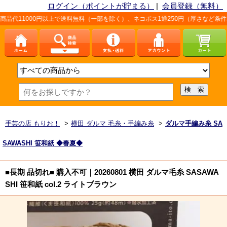
ログイン（ポイントが貯まる）
|
会員登録（無料）
円以上で送料無料（一部を除く）、ネコポス1通250円（厚さなど条件あり）。詳しく
手芸の店 もりお！
>
横田 ダルマ 毛糸・手編み糸
>
ダルマ手編み糸 SA
SAWASHI 笹和紙 ◆春夏◆
■長期 品切れ■ 購入不可｜20260801 横田 ダルマ毛糸 SASAWA
SHI 笹和紙 col.2 ライトブラウン