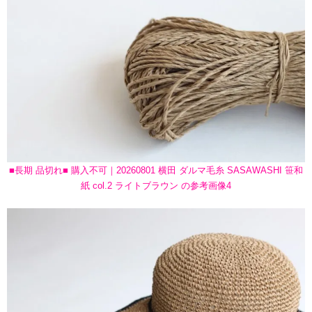
■長期 品切れ■ 購入不可｜20260801 横田 ダルマ毛糸 SASAWASHI 笹和
紙 col.2 ライトブラウン の参考画像4