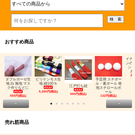
おすすめ商品
イナ
ンの
ン「
糸
26
ビリケンモス生
ダブルガーゼ生
手芸用 スチボー
地 綿100％
地 白 無地 マス
ル・素ボール 発
江戸打ち紐
ク作りなどに
泡スチロールボ
5,280円(税込)
ール
660円(税込)
550円(税込)
132円(税込)
<
>
売れ筋商品