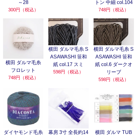
～28
トン 中細 col.104
300円（税込）
748円（税込）
横田 ダルマ毛糸 S
横田 ダルマ毛糸 S
ASAWASHI 笹和
ASAWASHI 笹和
横田 ダルマ毛糸
紙 col.17 スミ
紙 col.6 ダークオ
フロレット
598円（税込）
リーブ
748円（税込）
598円（税込）
ダイヤモンド毛糸
幕房 3寸 全長約14
横田 ダルマ TUB