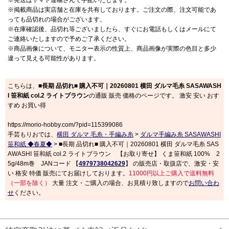
※掲載商品は実店舗と在庫を共有しております。ご注文の際、注文可能であ
っても品切れの場合がございます。
※在庫確認後、品切れ等ございましたら、すぐにお電話もしくはメールにて
ご連絡いたしますので予めご了承ください。
※商品画像について、モニター表示の性質上、商品画像が実際の色目と多少
違って見える可能性があります。
こちらは、
■長期 品切れ■ 購入不可｜20260801 横田 ダルマ毛糸 SASAWASH
I 笹和紙 col.2 ライトブラウン
の通販 販売 価格のページです。 激安 安い おす
すめ お買い得
https://morio-hobby.com/?pid=115399086
手芸もりおでは、
横田 ダルマ 毛糸・手編み糸
>
ダルマ手編み糸 SASAWASHI
笹和紙 ◆春夏◆
> ■長期 品切れ■ 購入不可｜20260801 横田 ダルマ毛糸 SAS
AWASHI 笹和紙 col.2 ライトブラウン 【お取り寄せ】 くま笹和紙 100% 2
5g/48m巻 JANコード 【
4979738042629
】 の販売店・取扱店で、激安・安
い 格安 特価 販売にてお届けしております。
11000円以上ご購入で送料無料
（一部を除く）
大量 注文・ご購入の場合、お見積り致しますので
お問い合わ
せ
ください。