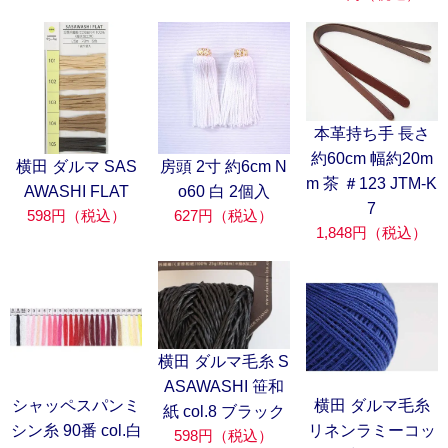
本革持ち手 長さ
約60cm 幅約20m
横田 ダルマ SAS
房頭 2寸 約6cm N
m 茶 ＃123 JTM-K
AWASHI FLAT
o60 白 2個入
7
598円（税込）
627円（税込）
1,848円（税込）
横田 ダルマ毛糸 S
ASAWASHI 笹和
シャッペスパンミ
横田 ダルマ毛糸
紙 col.8 ブラック
シン糸 90番 col.白
リネンラミーコッ
598円（税込）