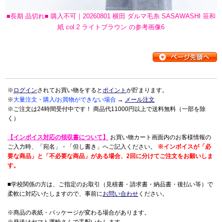
■長期 品切れ■ 購入不可｜20260801 横田 ダルマ毛糸 SASAWASHI 笹和
紙 col.2 ライトブラウン の参考画像6
※
ログイン
されてお買い物をすると
ポイント
が貯まります。
※
大量注文・購入/お買物ができない場合
→
メール注文
※ご注文は24時間受付中です！ 商品代11000円以上で送料無料（一部を除
く）
【インボイス対応の領収書について】
お買い物カート画面内のお客様情報の
ご入力時、「宛名」・「但し書き」へご記入ください。
※インボイスが「必
要な商品」と「不必要な商品」がある場合、2回に分けてご注文をお願いしま
す。
■学校関係の方は、ご指定のお取引（見積書・請求書・納品書・後払い等）で
柔軟に対応いたしますので、事前に
お問い合わせ
ください。
※商品の表紙・パッケージが変わる場合があります。
※発送はヤマト運輸さんで手配いたします。