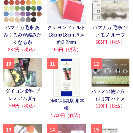
ハマナカ毛糸 あ
クレヨンフェルト
ハマナカ 毛糸 ソ
みぐるみが編みた
18cmx18cm 厚さ
ノモノ ループ
686円（税込）
くなる糸
約2.2mm
237円（税込）
165円（税込）
10
11
12
ダイロン染料 プ
ハトメの使い方・
レミアムダイ
付け方 ハトメ
DMC刺繍糸 見本
704円（税込）
110円（税込）
帳
7,700円（税込）
13
14
15