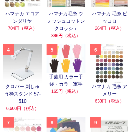
ハマナカ エコア
ハマナカ毛糸 ウ
ハマナカ 毛糸 ピ
ンダリヤ
ォッシュコットン
ッコロ
704円（税込）
264円（税込）
クロッシェ
396円（税込）
4
5
6
手芸用 カラー手
袋・カラー軍手
クロバー 刺しゅ
ハマナカ 毛糸 ア
165円（税込）
う枠スタンド 57-
メリー
633円（税込）
510
6,600円（税込）
7
8
9