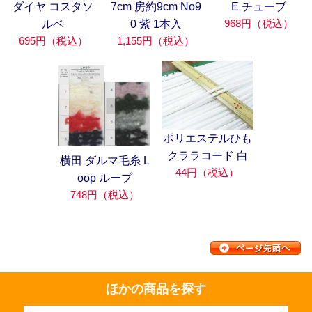
ダイヤ コスタソ
7cm 房約9cm No9
E チューブ
968円（税込）
ルベ
0 紫 1本入
695円（税込）
1,155円（税込）
ポリエステルひも
クララコード 白
横田 ダルマ毛糸 L
44円（税込）
oop ループ
748円（税込）
ほかの商品を探す