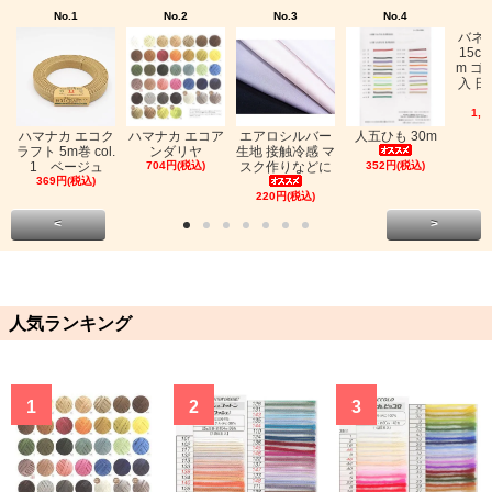
No.1
No.2
No.3
No.4
バネ
15c
m ゴ
入 日
1,0
ハマナカ エコク
ハマナカ エコア
エアロシルバー
人五ひも 30m
ラフト 5m巻 col.
ンダリヤ
生地 接触冷感 マ
1 ベージュ
704円(税込)
スク作りなどに
352円(税込)
369円(税込)
220円(税込)
<
>
人気ランキング
1
2
3