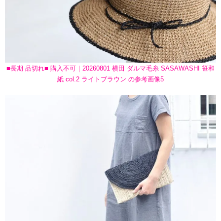
■長期 品切れ■ 購入不可｜20260801 横田 ダルマ毛糸 SASAWASHI 笹和
紙 col.2 ライトブラウン の参考画像5