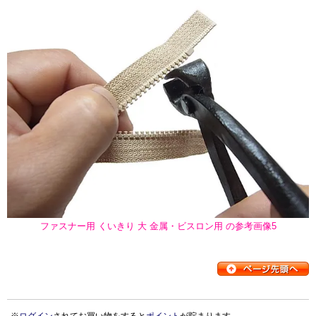
ファスナー用 くいきり 大 金属・ビスロン用 の参考画像5