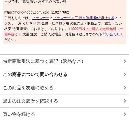
ージです。 激安 安い おすすめ お買い得
https://morio-hobby.com/?pid=110277662
手芸もりおでは、
ファスナー
>
ファスナー 加工 長さ調節 喰い切り道具
> フ
ァスナー用 くいきり 大 金属・ビスロン用 の販売店・取扱店で、激安・安い
格安 特価 販売にてお届けしております。
11000円以上ご購入で送料無料（一
部を除く）
大量 注文・ご購入の場合、お見積り致しますので
お問い合わせ
く
ださい。
特定商取引法に基づく表記（返品など）
この商品について問い合わせる
この商品を友達に教える
過去の注文履歴を確認する
買い物を続ける