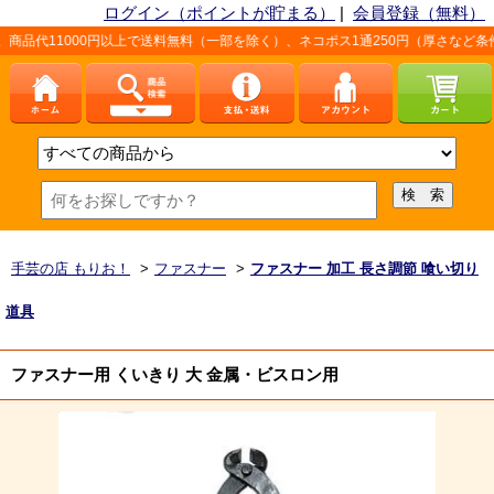
ログイン（ポイントが貯まる）
|
会員登録（無料）
00円以上で送料無料（一部を除く）、ネコポス1通250円（厚さなど条件あり）。詳
手芸の店 もりお！
>
ファスナー
>
ファスナー 加工 長さ調節 喰い切り
道具
ファスナー用 くいきり 大 金属・ビスロン用