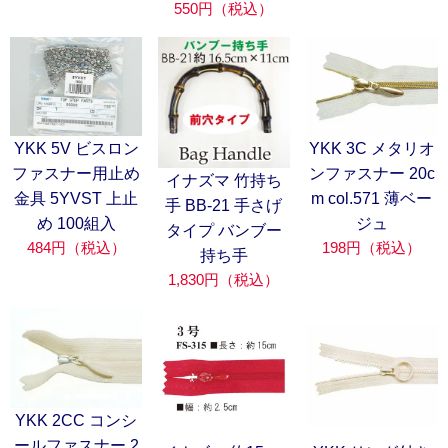
550円（税込）
YKK 5V ビスロン
YKK 3C メタリオ
ファスナー用止め
ンファスナー 20c
イナズマ 竹持ち
金具 5YVST 上止
m col.571 薄ベー
手 BB-21 手さげ
め 100組入
ジュ
タイプ バンブー
484円（税込）
198円（税込）
持ち手
1,830円（税込）
YKK 2CC コンシ
ールファスナー 2