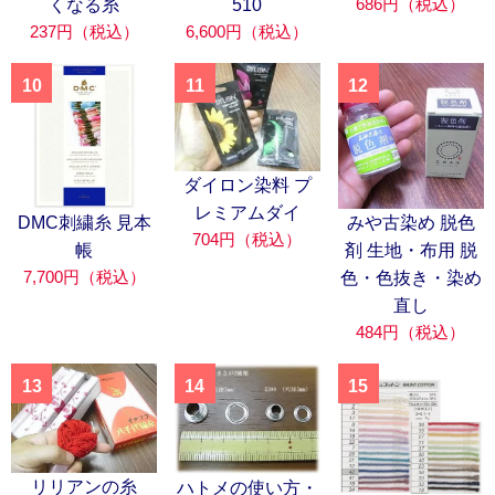
686円（税込）
くなる糸
510
237円（税込）
6,600円（税込）
10
11
12
ダイロン染料 プ
レミアムダイ
DMC刺繍糸 見本
みや古染め 脱色
704円（税込）
帳
剤 生地・布用 脱
7,700円（税込）
色・色抜き・染め
直し
484円（税込）
13
14
15
リリアンの糸
ハトメの使い方・