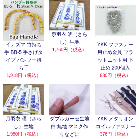
泉羽衣 晒（さら
し）生地
イナズマ 竹持ち
YKK ファスナー
1,760円（税込）
手 BB-5 手さげタ
用止め金具 フラ
イプ バンブー持
ットニット用 下
ち手
止め 200個入
1,918円（税込）
880円（税込）
月羽衣 晒（さら
ダブルガーゼ生地
YKK メタリオン
し）生地
白 無地 マスク作
コイルファスナー
1,980円（税込）
376円（税込）
りなどに