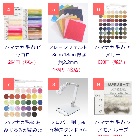
4
5
6
ハマナカ 毛糸 ピ
クレヨンフェルト
ハマナカ 毛糸 ア
ッコロ
18cmx18cm 厚さ
メリー
264円（税込）
633円（税込）
約2.2mm
165円（税込）
7
8
9
ハマナカ毛糸 あ
クロバー 刺しゅ
ハマナカ 毛糸 ソ
みぐるみが編みた
う枠スタンド 57-
ノモノ ループ