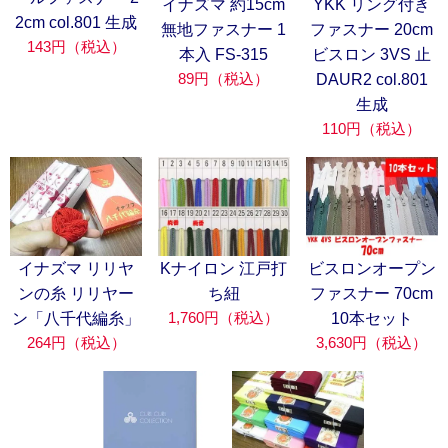
イナズマ 約15cm
YKK リング付き
2cm col.801 生成
無地ファスナー 1
ファスナー 20cm
143円（税込）
本入 FS-315
ビスロン 3VS 止
89円（税込）
DAUR2 col.801
生成
110円（税込）
Kナイロン 江戸打
イナズマ リリヤ
ビスロンオープン
ち紐
ンの糸 リリヤー
ファスナー 70cm
1,760円（税込）
ン「八千代編糸」
10本セット
264円（税込）
3,630円（税込）