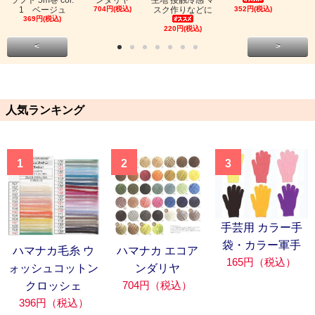
1 ベージュ
704円(税込)
スク作りなどに
352円(税込)
369円(税込)
220円(税込)
<
>
人気ランキング
1
2
3
手芸用 カラー手
袋・カラー軍手
ハマナカ毛糸 ウ
ハマナカ エコア
165円（税込）
ォッシュコットン
ンダリヤ
704円（税込）
クロッシェ
396円（税込）