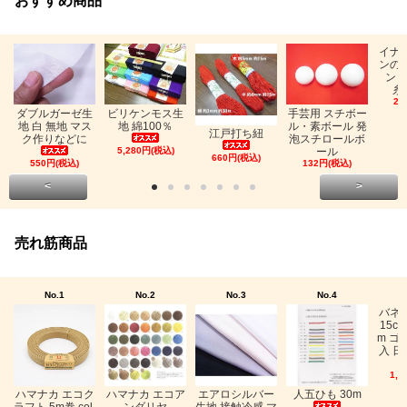
おすすめ商品
イナ
ンの
ン「
糸
26
ビリケンモス生
ダブルガーゼ生
手芸用 スチボー
地 綿100％
地 白 無地 マス
ル・素ボール 発
江戸打ち紐
ク作りなどに
泡スチロールボ
5,280円(税込)
ール
660円(税込)
550円(税込)
132円(税込)
<
>
売れ筋商品
No.1
No.2
No.3
No.4
バネ
15c
m ゴ
入 日
1,0
ハマナカ エコク
ハマナカ エコア
エアロシルバー
人五ひも 30m
ラフト 5m巻 col.
ンダリヤ
生地 接触冷感 マ