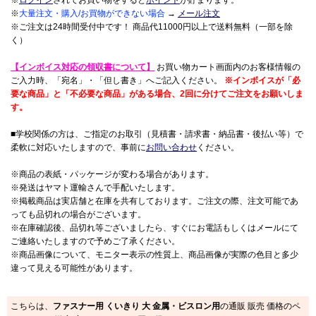
※
ログイン
されてお買い物をすると
ポイント
が貯まります。
※
大量注文・購入/お買物ができない場合
→
メール注文
※ご注文は24時間受付中です！ 商品代11000円以上で送料無料（一部を除
く）
【インボイス対応の領収書について】
お買い物カート画面内のお客様情報の
ご入力時、「宛名」・「但し書き」へご記入ください。
※インボイスが「必
要な商品」と「不必要な商品」がある場合、2回に分けてご注文をお願いしま
す。
■学校関係の方は、ご指定のお取引（見積書・請求書・納品書・後払い等）で
柔軟に対応いたしますので、事前に
お問い合わせ
ください。
※商品の表紙・パッケージが変わる場合があります。
※発送はヤマト運輸さんで手配いたします。
※掲載商品は実店舗と在庫を共有しております。ご注文の際、注文可能であ
っても品切れの場合がございます。
※在庫確認後、品切れ等ございましたら、すぐにお電話もしくはメールにて
ご連絡いたしますので予めご了承ください。
※商品画像について、モニター表示の性質上、商品画像が実際の色目と多少
違って見える可能性があります。
こちらは、
ファスナー用 くいきり 大 金属・ビスロン用
の通販 販売 価格のペ