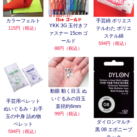
カラーフェルト
手芸綿 ポリエス
YKK 3G 玉付きフ
115円（税込）
テルわた ポリエ
ァスナー 15cm ゴ
ステル綿
ールド
594円（税込）
88円（税込）
動眼 動く目玉 ぬ
いぐるみの目玉
手芸用ペレット
直径約6mm
ぬいぐるみ・お手
99円（税込）
玉の中身 詰め物
ダイロンマルチ
ペレット
黒 08 エボニーブ
594円（税込）