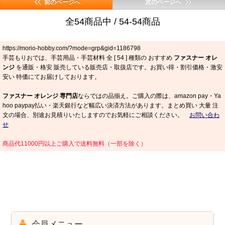
前のページへ
次のページへ
全54商品中 / 54-54商品
https://morio-hobby.com/?mode=grp&gid=1186798
手芸もりおでは、手芸用品・手芸材料 全 [
54
] 種類の おすすめ
ファスナー オレ
ンジ
を通販・格安 販売している販売店・取扱店です。お買い得・割引価格・激安
安い 特価にてお届けしております。
ファスナー オレンジ 専門店
ならではの品揃え。ご購入の際は、amazon pay・Ya
hoo paypay払い・楽天銀行など幅広い決済方法があります。まとめ買い 大量 注
文の場合、別途お見積りいたしますのでお気軽にご相談ください。
お問い合わ
せ
商品代11000円以上ご購入で送料無料（一部を除く）
会員メニュー