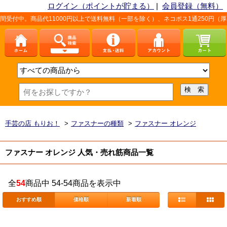
ログイン（ポイントが貯まる）
|
会員登録（無料）
受付中。商品代11000円以上で送料無料（一部を除く）、ネコポス1通250円（厚
手芸の店 もりお！
>
ファスナーの種類
>
ファスナー オレンジ
ファスナー オレンジ 人気・売れ筋商品一覧
全
54
商品中 54-54商品を表示中
おすすめ順
価格順
新着順