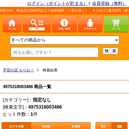
ログイン（ポイントが貯まる）
|
会員登録（無料）
受付中。商品代11000円以上で送料無料（一部を除く）、ネコポス1通250円（厚
手芸の店 もりお！
> 検索結果
4975318003486 商品一覧
[カテゴリー]：
指定なし
[検索文字]：
4975318003486
ヒット件数：
1
件
おすすめ順
価格順
新着順