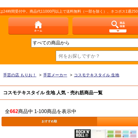
中。商品代11000円以上で送料無料（一部を除く）、ネコポス1通250円（厚さ
手芸の店 もりお！
>
手芸メーカー
>
コスモテキスタイル 生地
コスモテキスタイル 生地 人気・売れ筋商品一覧
全
662
商品中 1-100商品を表示中
おすすめ順