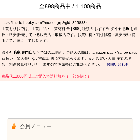
全898商品中 / 1-100商品
https://morio-hobby.com/?mode=grp&gid=3158834
手芸もりおでは、手芸用品・手芸材料 全 [
898
] 種類の おすすめ
ダイヤ毛糸
を通
販・格安 販売している販売店・取扱店です。お買い得・割引価格・激安 安い 特
価にてお届けしております。
ダイヤ毛糸 専門店
ならではの品揃え。ご購入の際は、amazon pay・Yahoo payp
ay払い・楽天銀行など幅広い決済方法があります。まとめ買い 大量 注文の場
合、別途お見積りいたしますのでお気軽にご相談ください。
お問い合わせ
商品代11000円以上ご購入で送料無料（一部を除く）
会員メニュー