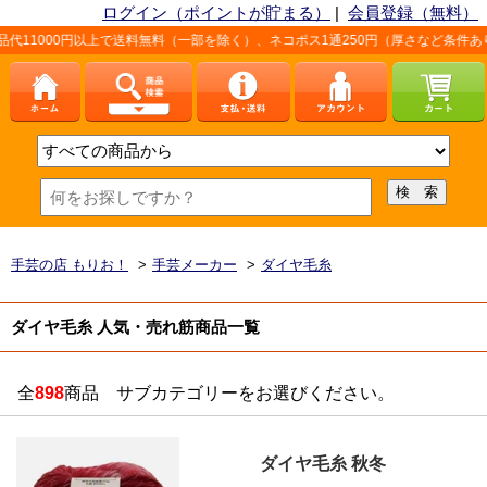
ログイン（ポイントが貯まる）
|
会員登録（無料）
以上で送料無料（一部を除く）、ネコポス1通250円（厚さなど条件あり）。詳しくは
手芸の店 もりお！
>
手芸メーカー
>
ダイヤ毛糸
ダイヤ毛糸 人気・売れ筋商品一覧
全
898
商品 サブカテゴリーをお選びください。
ダイヤ毛糸 秋冬