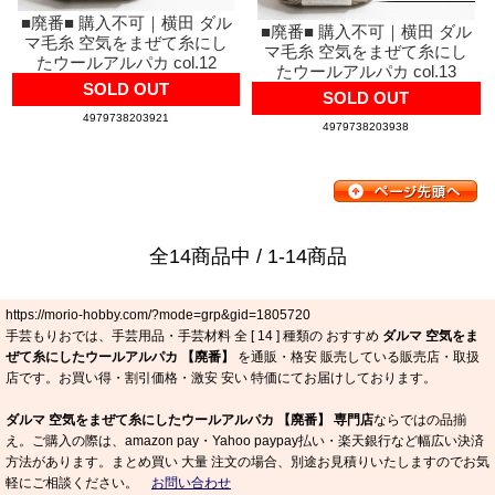
■廃番■ 購入不可｜横田 ダル
■廃番■ 購入不可｜横田 ダル
マ毛糸 空気をまぜて糸にし
マ毛糸 空気をまぜて糸にし
たウールアルパカ col.12
たウールアルパカ col.13
SOLD OUT
SOLD OUT
4979738203921
4979738203938
全14商品中 / 1-14商品
https://morio-hobby.com/?mode=grp&gid=1805720
手芸もりおでは、手芸用品・手芸材料 全 [
14
] 種類の おすすめ
ダルマ 空気をま
ぜて糸にしたウールアルパカ 【廃番】
を通販・格安 販売している販売店・取扱
店です。お買い得・割引価格・激安 安い 特価にてお届けしております。
ダルマ 空気をまぜて糸にしたウールアルパカ 【廃番】 専門店
ならではの品揃
え。ご購入の際は、amazon pay・Yahoo paypay払い・楽天銀行など幅広い決済
方法があります。まとめ買い 大量 注文の場合、別途お見積りいたしますのでお気
軽にご相談ください。
お問い合わせ