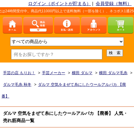
ログイン（ポイントが貯まる）
|
会員登録（無料）
4時間受付中。商品代11000円以上で送料無料（一部を除く）、ネコポス1通250
手芸の店 もりお！
>
手芸メーカー
>
横田 ダルマ
>
横田 ダルマ毛糸
>
ダルマ毛糸 秋冬
>
ダルマ 空気をまぜて糸にしたウールアルパカ 【廃
番】
ダルマ 空気をまぜて糸にしたウールアルパカ 【廃番】 人気・
売れ筋商品一覧