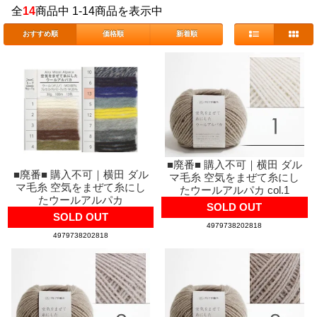
全
14
商品中 1-14商品を表示中
おすすめ順
価格順
新着順
■廃番■ 購入不可｜横田 ダル
■廃番■ 購入不可｜横田 ダル
マ毛糸 空気をまぜて糸にし
マ毛糸 空気をまぜて糸にし
たウールアルパカ col.1
たウールアルパカ
SOLD OUT
SOLD OUT
4979738202818
4979738202818