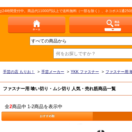
間受付中。商品代11000円以上で送料無料（一部を除く）、ネコポス1通250円（
手芸の店 もりお！
>
手芸メーカー
>
YKK ファスナー
>
ファスナー用 
ファスナー用 喰い切り・ムシ切り 人気・売れ筋商品一覧
全
2
商品中 1-2商品を表示中
おすすめ順