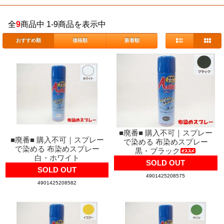
全
9
商品中 1-9商品を表示中
おすすめ順
価格順
新着順
■廃番■ 購入不可｜スプレー
■廃番■ 購入不可｜スプレー
で染める 布染めスプレー
で染める 布染めスプレー
黒・ブラック
白・ホワイト
SOLD OUT
SOLD OUT
4901425208575
4901425208582