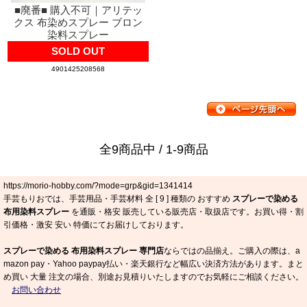
■廃番■ 購入不可｜アリテッ
クス 布染めスプレー ブロン
染料スプレー
SOLD OUT
4901425208568
全9商品中 / 1-9商品
https://morio-hobby.com/?mode=grp&gid=1341414
手芸もりおでは、手芸用品・手芸材料 全 [
9
] 種類の おすすめ
スプレーで染める
布用染料スプレー
を通販・格安 販売している販売店・取扱店です。お買い得・割
引価格・激安 安い 特価にてお届けしております。
スプレーで染める 布用染料スプレー 専門店
ならではの品揃え。ご購入の際は、a
mazon pay・Yahoo paypay払い・楽天銀行など幅広い決済方法があります。まと
め買い 大量 注文の場合、別途お見積りいたしますのでお気軽にご相談ください。
お問い合わせ