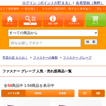
ログイン（ポイントが貯まる）
|
会員登録（無料）
料無料（一部を除く）、ネコポス1通250円（厚さなど条件あり）。詳しくは、こちら
手芸の店 もりお！
>
ファスナーの種類
>
ファスナー グレープ
ファスナー グレープ 人気・売れ筋商品一覧
全
54
商品中 1-54商品を表示中
おすすめ順
価格順
新着順