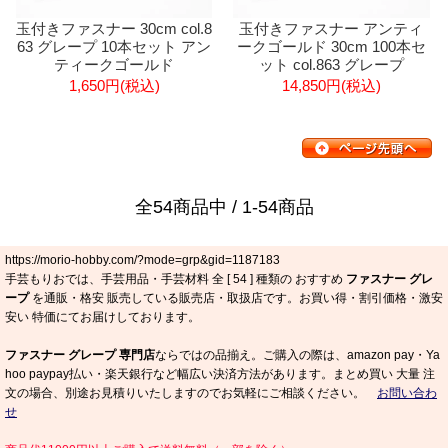
玉付きファスナー 30cm col.8
玉付きファスナー アンティ
63 グレープ 10本セット アン
ークゴールド 30cm 100本セ
ティークゴールド
ット col.863 グレープ
1,650円(税込)
14,850円(税込)
全54商品中 / 1-54商品
https://morio-hobby.com/?mode=grp&gid=1187183
手芸もりおでは、手芸用品・手芸材料 全 [
54
] 種類の おすすめ
ファスナー グレ
ープ
を通販・格安 販売している販売店・取扱店です。お買い得・割引価格・激安
安い 特価にてお届けしております。
ファスナー グレープ 専門店
ならではの品揃え。ご購入の際は、amazon pay・Ya
hoo paypay払い・楽天銀行など幅広い決済方法があります。まとめ買い 大量 注
文の場合、別途お見積りいたしますのでお気軽にご相談ください。
お問い合わ
せ