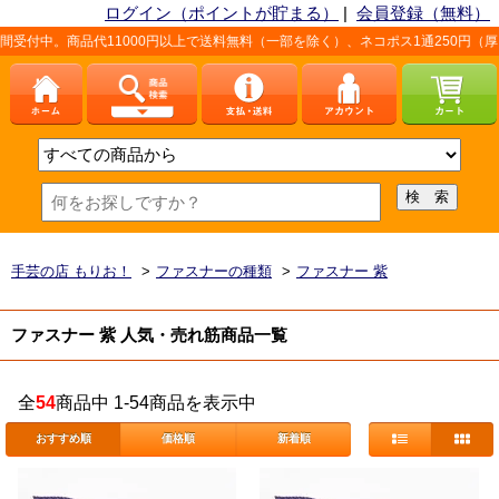
ログイン（ポイントが貯まる）
|
会員登録（無料）
商品代11000円以上で送料無料（一部を除く）、ネコポス1通250円（厚さなど条
手芸の店 もりお！
>
ファスナーの種類
>
ファスナー 紫
ファスナー 紫 人気・売れ筋商品一覧
全
54
商品中 1-54商品を表示中
おすすめ順
価格順
新着順