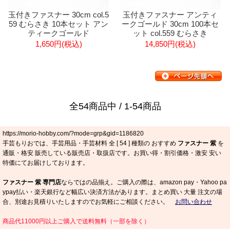
玉付きファスナー 30cm col.5
玉付きファスナー アンティ
59 むらさき 10本セット アン
ークゴールド 30cm 100本セ
ティークゴールド
ット col.559 むらさき
1,650円(税込)
14,850円(税込)
全54商品中 / 1-54商品
https://morio-hobby.com/?mode=grp&gid=1186820
手芸もりおでは、手芸用品・手芸材料 全 [
54
] 種類の おすすめ
ファスナー 紫
を
通販・格安 販売している販売店・取扱店です。お買い得・割引価格・激安 安い
特価にてお届けしております。
ファスナー 紫 専門店
ならではの品揃え。ご購入の際は、amazon pay・Yahoo pa
ypay払い・楽天銀行など幅広い決済方法があります。まとめ買い 大量 注文の場
合、別途お見積りいたしますのでお気軽にご相談ください。
お問い合わせ
商品代11000円以上ご購入で送料無料（一部を除く）