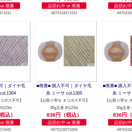
or 廃番
品切れ中 or 廃番
品切れ中 
371011
4975318371011
4975318
不可｜ダイヤ毛
■廃番■ 購入不可｜ダイヤ毛
■廃番■ 購入
ol.1304
糸 ミーサ col.1305
糸 ミーサ c
ネコポス不可】
【お取り寄せ ネコポス不可】
【お取り寄せ 
約123m
30g玉巻 約123m
30g玉巻 
（税込）
836円（税込）
836円
or 廃番
品切れ中 or 廃番
品切れ中 
371042
4975318371059
4975318