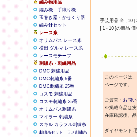
編み物用品
編み機
手織り機
玉巻き器・かせくり器
手芸用品 全 [
10
]
編み針セット
[
1
-
10
]の商品 
レース糸
オリムパス レース糸
横田 ダルマ レース糸
レースモチーフ
刺繍糸・刺繍用品
DMC 刺繍用品
このページは、激
DMC刺繍糸 5番
ページです。
DMC刺繍糸 25番
コスモ 刺繍用品
ご質問・
お問い
コスモ刺繍糸 25番
※掲載商品は実
オリムパス刺繍糸
在庫確認後、品
マイラー 刺繍糸
スキル カラフル刺繍糸
ダイヤモンド 
刺繍糸セット
ラメ刺繍糸