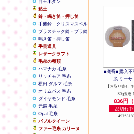
目玉ボタン
粘土
鈴・鳴き笛・押し笛
手芸鈴
クリスマスベル
プラスチック鈴・プラ鈴
鳴き笛・押し笛
手芸道具
レザークラフト
毛糸の種類
ハマナカ 毛糸
■廃番■ 購入
リッチモア 毛糸
糸 ミーサ c
横田 ダルマ 毛糸
【お取り寄せ 
オリムパス 毛糸
30g玉巻 
ダイヤモンド 毛糸
836円
元廣 毛糸
品切れ中 
Opal 毛糸
4975318
バブルクイーン
ファー毛糸 カリーヌ