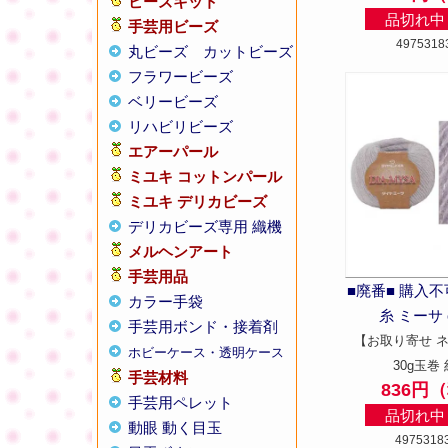
ビーズキット
品切れ中 
手芸用ビーズ
4975318
丸ビーズ
カットビーズ
フラワービーズ
ベリービーズ
リハビリビーズ
エアーパール
ミユキ コットンパール
ミユキ デリカビーズ
デリカビーズ専用 織機
メルヘンアート
手芸用品
■廃番■ 購入
カラー手袋
糸 ミーサ c
手芸用ボンド・接着剤
【お取り寄せ 
ホビーケース・透明ケース
30g玉巻 
手芸材料
836円
手芸用ペレット
品切れ中 
動眼 動く目玉
4975318