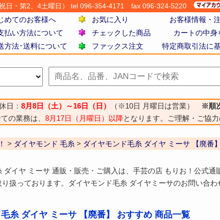
・第2、4土曜日） tel 096-354-4171
fax 096-324-5220
じめてのお客様へ
お気に入り
お客様情報・
支払い方法について
チェックした商品
カートの中身
送方法･送料について
ファックス注文
特定商取引法に
休日：
8月8日（土）～16日（日）
（※10日 月曜日は営業）
※順
全ての業務は、
8月17日（月曜日）以降
となります。ご理解・ご協力
！
>
ダイヤモンド 毛糸
>
ダイヤモンド毛糸 ダイヤ ミーサ 【廃番
 ダイヤ ミーサ 通販・販売・ご購入は、手芸の店 もりお！公式通
取り扱っております。ダイヤモンド毛糸 ダイヤミーサのお問い合わ
毛糸 ダイヤ ミーサ 【廃番】 おすすめ 商品一覧