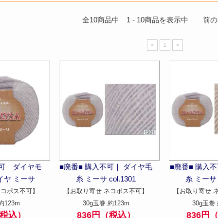
全
10
商品中
1
-
10
商品を表示中 前のペー
<
1
>
不可｜ダイヤモ
■廃番■ 購入不可｜ ダイヤ毛
■廃番■ 購入
イヤ ミーサ
糸 ミーサ col.1301
糸 ミーサ c
ネコポス不可】
【お取り寄せ ネコポス不可】
【お取り寄せ 
約123m
30g玉巻 約123m
30g玉巻 
（税込）
836円（税込）
836円