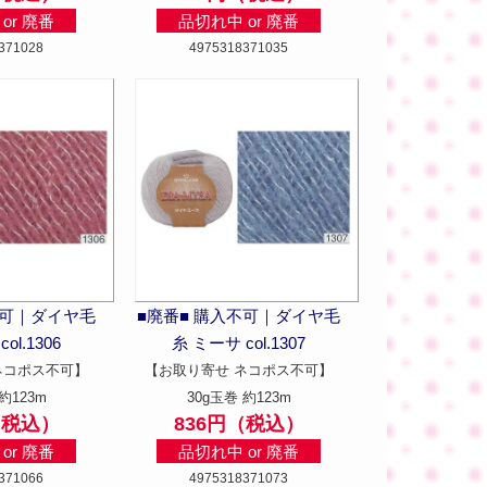
or 廃番
品切れ中 or 廃番
371028
4975318371035
不可｜ダイヤ毛
■廃番■ 購入不可｜ダイヤ毛
ol.1306
糸 ミーサ col.1307
ネコポス不可】
【お取り寄せ ネコポス不可】
約123m
30g玉巻 約123m
（税込）
836円（税込）
or 廃番
品切れ中 or 廃番
371066
4975318371073