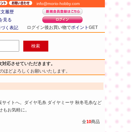
info@morio-hobby.com
注文履歴
を見る
ログイン後お買い物で
ポイント
GET
基づく表記
次対応させていただきます。
のほどよろしくお願いいたします。
】
販サイトへ。ダイヤ毛糸 ダイヤミーサ 秋冬毛糸など
せもお気軽に。
全
10
商品