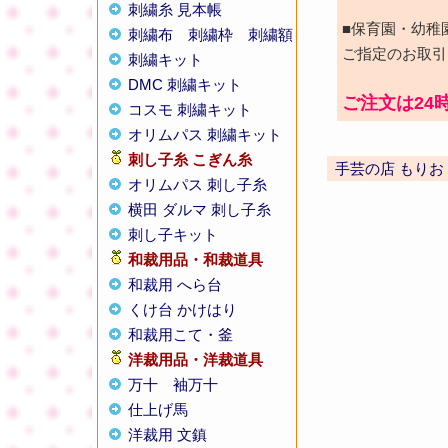
刺繍糸 見本帳
■保育園・幼稚
刺繍布
刺繍枠
刺繍額
ご指定のお取引
刺繍キット
DMC 刺繍キット
ご注文は24
コスモ 刺繍キット
オリムパス 刺繍キット
刺し子糸
こぎん糸
手芸の店 もりお
オリムパス 刺し子糸
横田 ダルマ 刺し子糸
刺し子キット
和裁用品・和裁道具
和裁用 へら台
くけ台 かけはり
和裁用こて・釜
洋裁用品・洋裁道具
万十
袖万十
仕上げ馬
洋裁用 文鎮