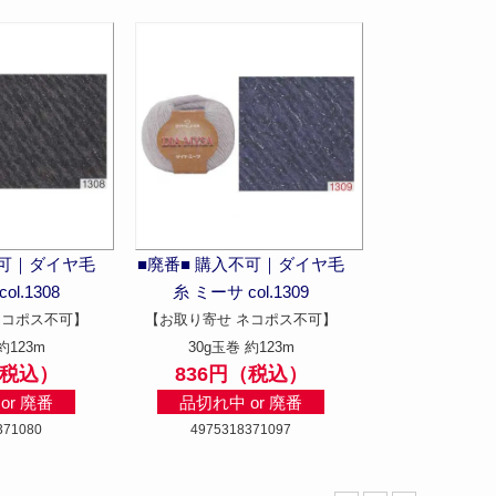
不可｜ダイヤ毛
■廃番■ 購入不可｜ダイヤ毛
ol.1308
糸 ミーサ col.1309
ネコポス不可】
【お取り寄せ ネコポス不可】
約123m
30g玉巻 約123m
（税込）
836円（税込）
or 廃番
品切れ中 or 廃番
371080
4975318371097