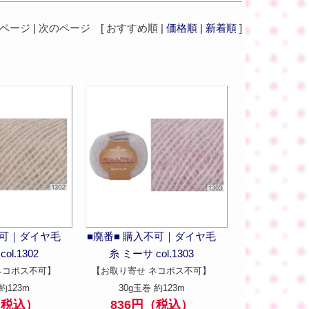
ジ | 次のページ [ おすすめ順 |
価格順
|
新着順
]
不可｜ダイヤ毛
■廃番■ 購入不可｜ダイヤ毛
ol.1302
糸 ミーサ col.1303
ネコポス不可】
【お取り寄せ ネコポス不可】
約123m
30g玉巻 約123m
（税込）
836円（税込）