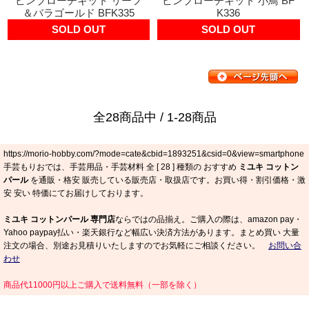
ピンブローチキット リーフ
ピンブローチキット 小鳥 BF
＆バラゴールド BFK335
K336
SOLD OUT
SOLD OUT
全28商品中 / 1-28商品
https://morio-hobby.com/?mode=cate&cbid=1893251&csid=0&view=smartphone
手芸もりおでは、手芸用品・手芸材料 全 [
28
] 種類の おすすめ
ミユキ コットン
パール
を通販・格安 販売している販売店・取扱店です。お買い得・割引価格・激
安 安い 特価にてお届けしております。
ミユキ コットンパール 専門店
ならではの品揃え。ご購入の際は、amazon pay・
Yahoo paypay払い・楽天銀行など幅広い決済方法があります。まとめ買い 大量
注文の場合、別途お見積りいたしますのでお気軽にご相談ください。
お問い合
わせ
商品代11000円以上ご購入で送料無料（一部を除く）